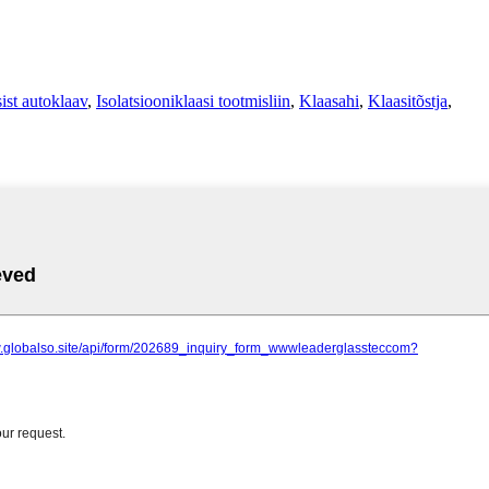
ist autoklaav
,
Isolatsiooniklaasi tootmisliin
,
Klaasahi
,
Klaasitõstja
,