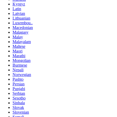
Kyrgyz
Latin
Latvian
Lithuanian
Luxembou..
Macedonian
Malagasy
Malay
Malayalam
Maltese
Maori
Marathi
Mongolian
Burmese
Nepali
Norwegian
Pashto
Persian
Punjabi
Serbian
Sesotho
Sinhala
Slovak
Slovenian
Somali