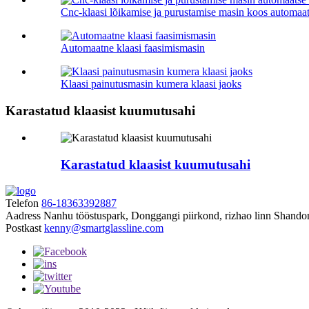
Cnc-klaasi lõikamise ja purustamise masin koos automaat
Automaatne klaasi faasimismasin
Klaasi painutusmasin kumera klaasi jaoks
Karastatud klaasist kuumutusahi
Karastatud klaasist kuumutusahi
Telefon
86-18363392887
Aadress
Nanhu tööstuspark, Donggangi piirkond, rizhao linn Shando
Postkast
kenny@smartglassline.com