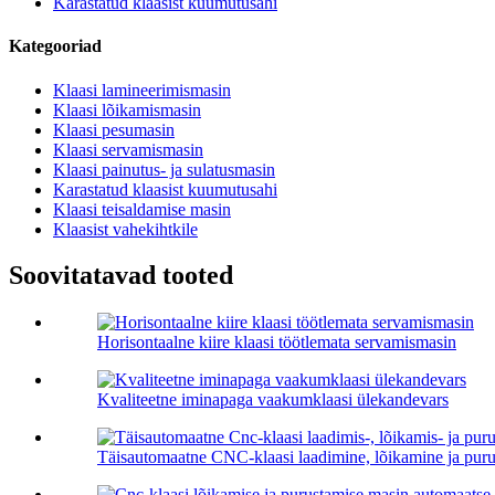
Karastatud klaasist kuumutusahi
Kategooriad
Klaasi lamineerimismasin
Klaasi lõikamismasin
Klaasi pesumasin
Klaasi servamismasin
Klaasi painutus- ja sulatusmasin
Karastatud klaasist kuumutusahi
Klaasi teisaldamise masin
Klaasist vahekihtkile
Soovitatavad tooted
Horisontaalne kiire klaasi töötlemata servamismasin
Kvaliteetne iminapaga vaakumklaasi ülekandevars
Täisautomaatne CNC-klaasi laadimine, lõikamine ja puru