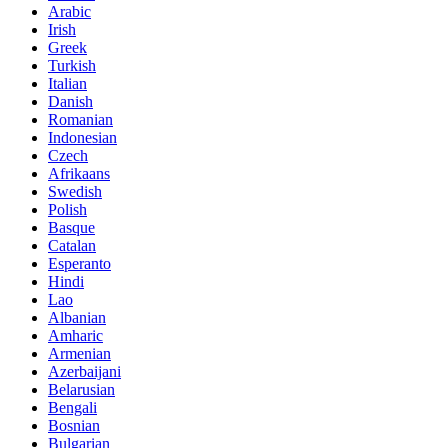
Arabic
Irish
Greek
Turkish
Italian
Danish
Romanian
Indonesian
Czech
Afrikaans
Swedish
Polish
Basque
Catalan
Esperanto
Hindi
Lao
Albanian
Amharic
Armenian
Azerbaijani
Belarusian
Bengali
Bosnian
Bulgarian