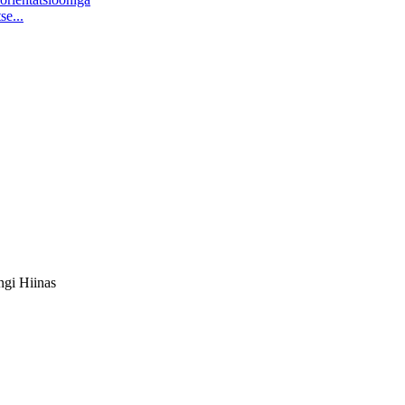
se...
ngi Hiinas