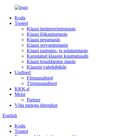
Kodu
Tooted
Klaasi lamineerimismasin
Klaasi lõikamismasin
Klaasi pesumasin
Klaasi servamismasin
Klaasi painutus- ja sulatusmasin
Karastatud klaasist kuumutusahi
Klaasi teisaldamise masin
Klaasist vahekihtkile
Uudised
Firmauudised
Tööstusuudised
KKK-d
Meist
Partner
Võta meiega ühendust
English
Kodu
Tooted