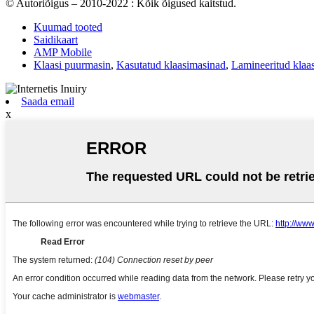
© Autoriõigus – 2010-2022 : Kõik õigused kaitstud.
Kuumad tooted
Saidikaart
AMP Mobile
Klaasi puurmasin
,
Kasutatud klaasimasinad
,
Lamineeritud klaas
Saada email
x