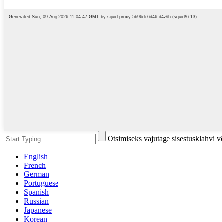
Otsimiseks vajutage sisestusklahvi 
English
French
German
Portuguese
Spanish
Russian
Japanese
Korean