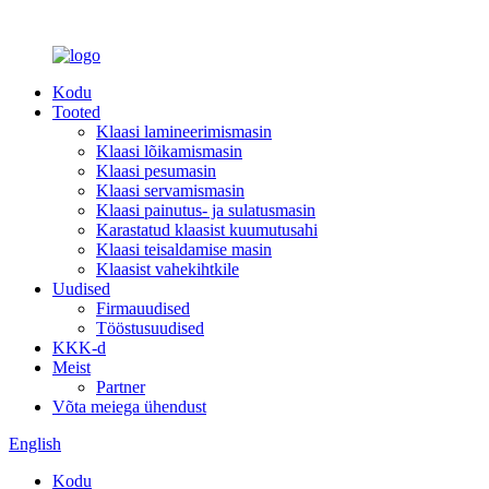
Kodu
Tooted
Klaasi lamineerimismasin
Klaasi lõikamismasin
Klaasi pesumasin
Klaasi servamismasin
Klaasi painutus- ja sulatusmasin
Karastatud klaasist kuumutusahi
Klaasi teisaldamise masin
Klaasist vahekihtkile
Uudised
Firmauudised
Tööstusuudised
KKK-d
Meist
Partner
Võta meiega ühendust
English
Kodu