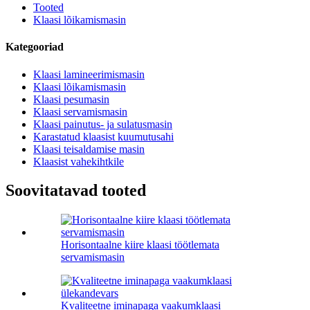
Tooted
Klaasi lõikamismasin
Kategooriad
Klaasi lamineerimismasin
Klaasi lõikamismasin
Klaasi pesumasin
Klaasi servamismasin
Klaasi painutus- ja sulatusmasin
Karastatud klaasist kuumutusahi
Klaasi teisaldamise masin
Klaasist vahekihtkile
Soovitatavad tooted
Horisontaalne kiire klaasi töötlemata
servamismasin
Kvaliteetne iminapaga vaakumklaasi